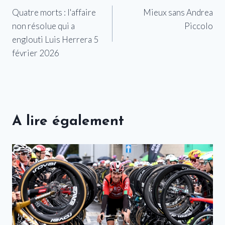
Quatre morts : l'affaire
Mieux sans Andrea
de
non résolue qui a
Piccolo
l’article
englouti Luis Herrera 5
février 2026
A lire également