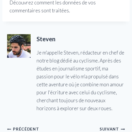
Découvrez comment les données de vos
commentaires sont traitées.
Steven
Je m'appelle Steven, rédacteur en chef de
notre blog dédié au cyclisme. Après des
études en journalisme sportif, ma
passion pour le vélo m'a propulsé dans
cette aventure où je combine mon amour
pour l'écriture avec celui du cyclisme,
cherchant toujours de nouveaux
horizons à explorer sur deux roues.
Navigation
PRÉCÉDENT
SUIVANT