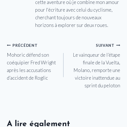
cette aventure où je combine mon amour
pour l'écriture avec celui du cyclisme,
cherchant toujours de nouveaux
horizons à explorer sur deux roues.
Navigation
PRÉCÉDENT
SUIVANT
Mohoric défend son
Le vainqueur de l’étape
de
coéquipier Fred Wright
finale de la Vuelta,
l’article
après les accusations
Molano, remporte une
d’accident de Roglic
victoire inattendue au
sprint du peloton
A lire également