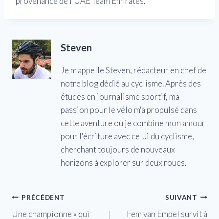
provenance de l’UAE Team Emirates.
Steven
Je m'appelle Steven, rédacteur en chef de
notre blog dédié au cyclisme. Après des
études en journalisme sportif, ma
passion pour le vélo m'a propulsé dans
cette aventure où je combine mon amour
pour l'écriture avec celui du cyclisme,
cherchant toujours de nouveaux
horizons à explorer sur deux roues.
Navigation
PRÉCÉDENT
SUIVANT
Une championne « qui
Fem van Empel survit à