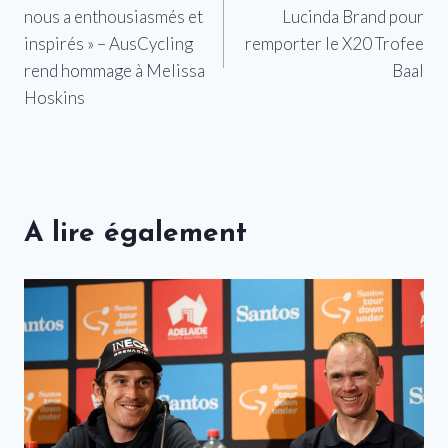
de
nous a enthousiasmés et
Lucinda Brand pour
l’article
inspirés » – AusCycling
remporter le X20 Trofee
rend hommage à Melissa
Baal
Hoskins
A lire également