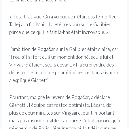
« Il était fatigué. On a vu que ce n’était pas le meilleur
Tadej à la fin. Mais il a été très bon sur le Galibier
parce que ce qu’il a fait là-bas était incroyable. »
L’ambition de Pogačar sur le Galibier était claire, car
il roulait si fort qu’à un moment donné, seuls lui et
Vingaard étaient seuls devant. « Il a dû prendre des
décisions et il a roulé pour éliminer certains rivaux »,
a expliqué Gianetti.
Pourtant, malgré le revers de Pogačar, a déclaré
Gianetti, l’équipe est restée optimiste. L’écart, de
plus de deux minutes sur Vingaard, était important
mais pas insurmontable. La course n’était encore qu’à
mi-chemin de Paris. L’équipe travaillait déjà sur une