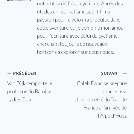
notre blog dédié au cyclisme. Après des
études en journalisme sportif, ma
passion pour le vélo m'a propulsé dans
cette aventure où je combine mon amour
pour l'écriture avec celui du cyclisme,
cherchant toujours de nouveaux
horizons à explorer sur deux roues.
Navigation
PRÉCÉDENT
SUIVANT
Van Dijk remporte le
Caleb Ewan se prépare
de
prologue du Baloise
pour le test
l’article
Ladies Tour
chronométré du Tour de
France à l’arrivée de
l’Alpe d’Huez