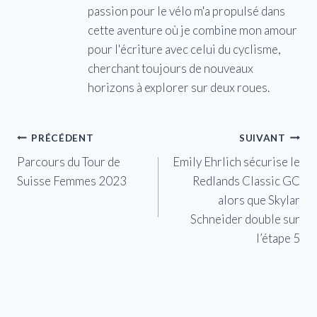
passion pour le vélo m'a propulsé dans
cette aventure où je combine mon amour
pour l'écriture avec celui du cyclisme,
cherchant toujours de nouveaux
horizons à explorer sur deux roues.
Navigation
PRÉCÉDENT
SUIVANT
Parcours du Tour de
Emily Ehrlich sécurise le
de
Suisse Femmes 2023
Redlands Classic GC
l’article
alors que Skylar
Schneider double sur
l’étape 5