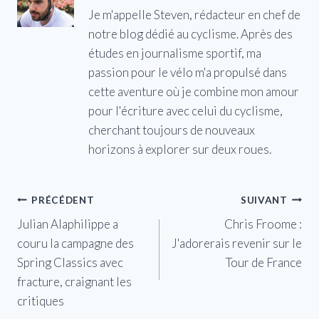
Je m'appelle Steven, rédacteur en chef de
notre blog dédié au cyclisme. Après des
études en journalisme sportif, ma
passion pour le vélo m'a propulsé dans
cette aventure où je combine mon amour
pour l'écriture avec celui du cyclisme,
cherchant toujours de nouveaux
horizons à explorer sur deux roues.
Navigation
PRÉCÉDENT
SUIVANT
Julian Alaphilippe a
Chris Froome :
de
couru la campagne des
J'adorerais revenir sur le
l’article
Spring Classics avec
Tour de France
fracture, craignant les
critiques