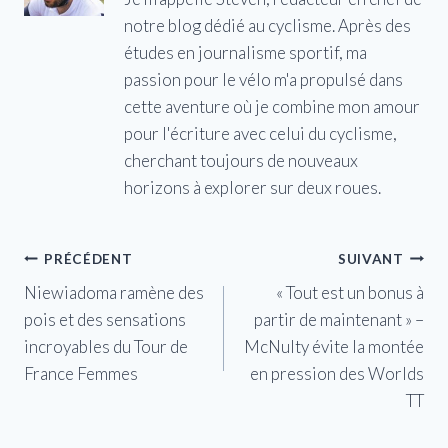
notre blog dédié au cyclisme. Après des
études en journalisme sportif, ma
passion pour le vélo m'a propulsé dans
cette aventure où je combine mon amour
pour l'écriture avec celui du cyclisme,
cherchant toujours de nouveaux
horizons à explorer sur deux roues.
Navigation
PRÉCÉDENT
SUIVANT
Niewiadoma ramène des
« Tout est un bonus à
de
pois et des sensations
partir de maintenant » –
l’article
incroyables du Tour de
McNulty évite la montée
France Femmes
en pression des Worlds
TT