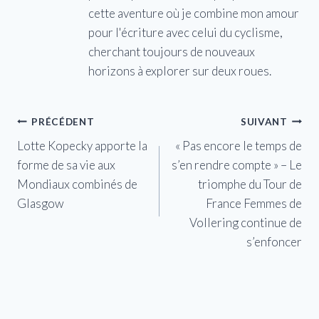
cette aventure où je combine mon amour
pour l'écriture avec celui du cyclisme,
cherchant toujours de nouveaux
horizons à explorer sur deux roues.
Navigation
PRÉCÉDENT
SUIVANT
Lotte Kopecky apporte la
« Pas encore le temps de
de
forme de sa vie aux
s’en rendre compte » – Le
l’article
Mondiaux combinés de
triomphe du Tour de
Glasgow
France Femmes de
Vollering continue de
s’enfoncer