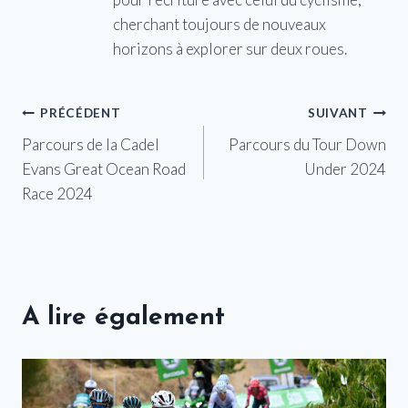
cherchant toujours de nouveaux
horizons à explorer sur deux roues.
Navigation
PRÉCÉDENT
SUIVANT
Parcours de la Cadel
Parcours du Tour Down
de
Evans Great Ocean Road
Under 2024
l’article
Race 2024
A lire également