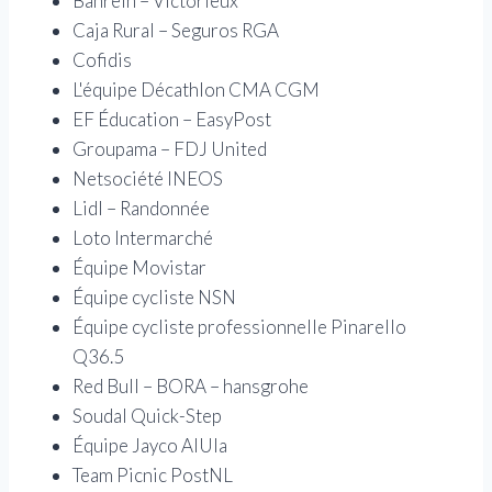
Bahreïn – Victorieux
Caja Rural – Seguros RGA
Cofidis
L'équipe Décathlon CMA CGM
EF Éducation – EasyPost
Groupama – FDJ United
Netsociété INEOS
Lidl – Randonnée
Loto Intermarché
Équipe Movistar
Équipe cycliste NSN
Équipe cycliste professionnelle Pinarello
Q36.5
Red Bull – BORA – hansgrohe
Soudal Quick-Step
Équipe Jayco AlUla
Team Picnic PostNL