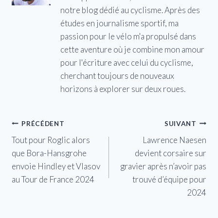
notre blog dédié au cyclisme. Après des
études en journalisme sportif, ma
passion pour le vélo m'a propulsé dans
cette aventure où je combine mon amour
pour l'écriture avec celui du cyclisme,
cherchant toujours de nouveaux
horizons à explorer sur deux roues.
Navigation
PRÉCÉDENT
SUIVANT
Tout pour Roglic alors
Lawrence Naesen
de
que Bora-Hansgrohe
devient corsaire sur
l’article
envoie Hindley et Vlasov
gravier après n’avoir pas
au Tour de France 2024
trouvé d’équipe pour
2024