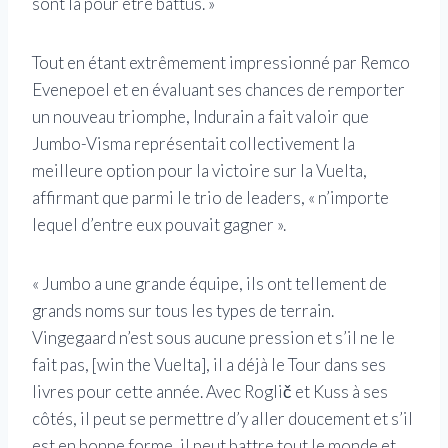
sont là pour être battus. »
Tout en étant extrêmement impressionné par Remco
Evenepoel et en évaluant ses chances de remporter
un nouveau triomphe, Indurain a fait valoir que
Jumbo-Visma représentait collectivement la
meilleure option pour la victoire sur la Vuelta,
affirmant que parmi le trio de leaders, « n’importe
lequel d’entre eux pouvait gagner ».
« Jumbo a une grande équipe, ils ont tellement de
grands noms sur tous les types de terrain.
Vingegaard n’est sous aucune pression et s’il ne le
fait pas, [win the Vuelta], il a déjà le Tour dans ses
livres pour cette année. Avec Roglič et Kuss à ses
côtés, il peut se permettre d’y aller doucement et s’il
est en bonne forme, il peut battre tout le monde et