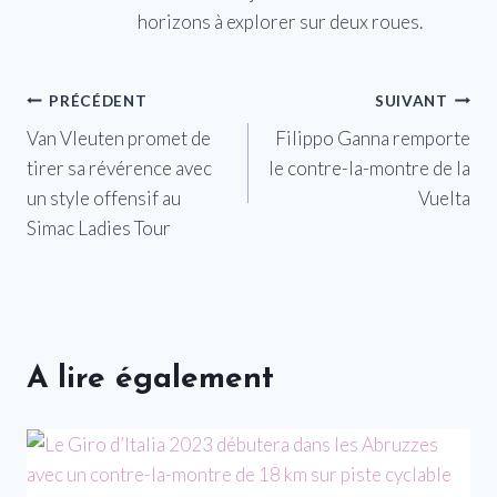
horizons à explorer sur deux roues.
Navigation
PRÉCÉDENT
SUIVANT
Van Vleuten promet de
Filippo Ganna remporte
de
tirer sa révérence avec
le contre-la-montre de la
l’article
un style offensif au
Vuelta
Simac Ladies Tour
A lire également