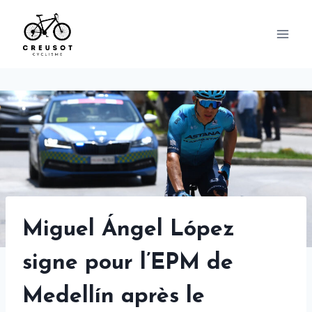
Skip
to
content
Miguel Ángel López
signe pour l’EPM de
Medellín après le