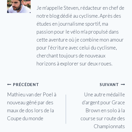
Je m'appelle Steven, rédacteur en chef de
notre blog dédié au cyclisme. Après des
études en journalisme sportif, ma
passion pour le vélo m'a propulsé dans
cette aventure où je combine mon amour
pour l'écriture avec celui du cyclisme,
cherchant toujours de nouveaux
horizons à explorer sur deux roues.
Navigation
PRÉCÉDENT
SUIVANT
Mathieu van der Poel à
Une autre médaille
de
nouveau gêné par des
d’argent pour Grace
l’article
maux de dos lors de la
Brown en solo à la
Coupe du monde
course sur route des
Championnats