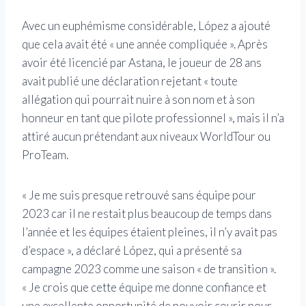
Avec un euphémisme considérable, López a ajouté
que cela avait été « une année compliquée ». Après
avoir été licencié par Astana, le joueur de 28 ans
avait publié une déclaration rejetant « toute
allégation qui pourrait nuire à son nom et à son
honneur en tant que pilote professionnel », mais il n’a
attiré aucun prétendant aux niveaux WorldTour ou
ProTeam.
« Je me suis presque retrouvé sans équipe pour
2023 car il ne restait plus beaucoup de temps dans
l’année et les équipes étaient pleines, il n’y avait pas
d’espace », a déclaré López, qui a présenté sa
campagne 2023 comme une saison « de transition ».
« Je crois que cette équipe me donne confiance et
une excellente opportunité de pouvoir courir pour