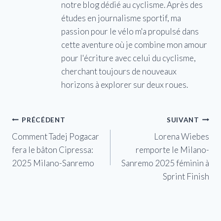
notre blog dédié au cyclisme. Après des
études en journalisme sportif, ma
passion pour le vélo m'a propulsé dans
cette aventure où je combine mon amour
pour l'écriture avec celui du cyclisme,
cherchant toujours de nouveaux
horizons à explorer sur deux roues.
Navigation
PRÉCÉDENT
SUIVANT
Comment Tadej Pogacar
Lorena Wiebes
de
fera le bâton Cipressa:
remporte le Milano-
l’article
2025 Milano-Sanremo
Sanremo 2025 féminin à
Sprint Finish