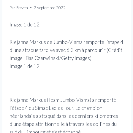
Par
Steven
2 septembre 2022
Image
1
de
12
Riejanne Markus de Jumbo-Visma remporte l’étape 4
Riej
d’une attaque tardive avec 6,3 km à parcourir
(Crédit
km à
image :
Bas Czerwinski/Getty Images
)
Ima
Image
1
de
12
Ima
Riejanne Markus (Team Jumbo-Visma) a remporté
l’étape 4 du Simac Ladies Tour. Le champion
néerlandais a attaqué dans les derniers kilomètres
d’une étape attritionnelle à travers les collines du
sud du Limbourg et s’est échappé.