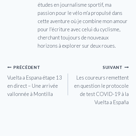
études en journalisme sportif, ma
passion pour le vélo m'a propulsé dans
cette aventure où je combine mon amour
pour l'écriture avec celui du cyclisme,
cherchant toujours de nouveaux
horizons à explorer sur deux roues.
Navigation
PRÉCÉDENT
SUIVANT
Vuelta a Espana étape 13
Les coureurs remettent
de
en direct – Une arrivée
en question le protocole
l’article
vallonnée à Montilla
de test COVID-19 à la
Vuelta a España