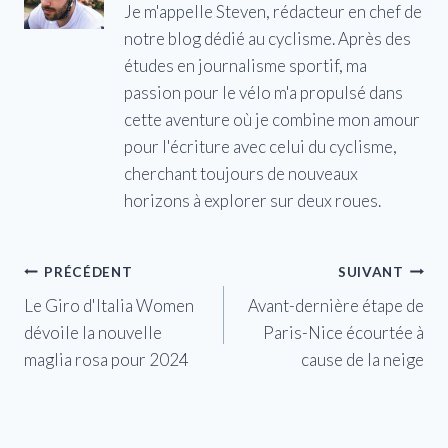
Je m'appelle Steven, rédacteur en chef de
notre blog dédié au cyclisme. Après des
études en journalisme sportif, ma
passion pour le vélo m'a propulsé dans
cette aventure où je combine mon amour
pour l'écriture avec celui du cyclisme,
cherchant toujours de nouveaux
horizons à explorer sur deux roues.
Navigation
PRÉCÉDENT
SUIVANT
Le Giro d'Italia Women
Avant-dernière étape de
de
dévoile la nouvelle
Paris-Nice écourtée à
l’article
maglia rosa pour 2024
cause de la neige