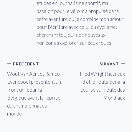
études en journalisme sportif, ma
passion pour le vélo m'a propulsé dans
cette aventure où je combine mon amour
pour l'écriture avec celui du cyclisme,
cherchant toujours de nouveaux
horizons à explorer sur deux roues.
Navigation
PRÉCÉDENT
SUIVANT
Wout Van Aert et Remco
Fred Wright heureux
de
Evenepoel présentent un
d’être l’outsider à la
l’article
front uni pour la
course sur route des
Belgique avant la reprise
Mondiaux
du championnat du
monde