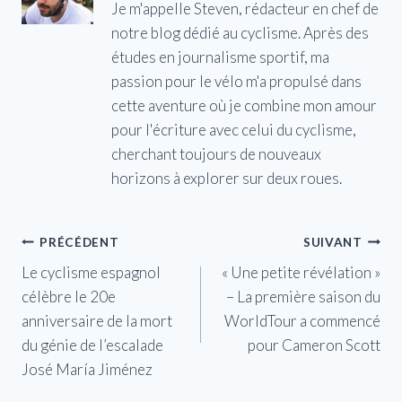
Je m'appelle Steven, rédacteur en chef de
notre blog dédié au cyclisme. Après des
études en journalisme sportif, ma
passion pour le vélo m'a propulsé dans
cette aventure où je combine mon amour
pour l'écriture avec celui du cyclisme,
cherchant toujours de nouveaux
horizons à explorer sur deux roues.
Navigation
PRÉCÉDENT
SUIVANT
Le cyclisme espagnol
« Une petite révélation »
de
célèbre le 20e
– La première saison du
l’article
anniversaire de la mort
WorldTour a commencé
du génie de l’escalade
pour Cameron Scott
José María Jiménez