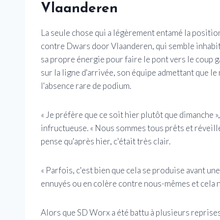
Vlaanderen
La seule chose qui a légèrement entamé la positio
contre Dwars door Vlaanderen, qui semble inhabit
sa propre énergie pour faire le pont vers le coup ga
sur la ligne d'arrivée, son équipe admettant que l
l'absence rare de podium.
« Je préfère que ce soit hier plutôt que dimanche »
infructueuse. « Nous sommes tous prêts et réveillé
pense qu'après hier, c'était très clair.
« Parfois, c'est bien que cela se produise avant u
ennuyés ou en colère contre nous-mêmes et cela n
Alors que SD Worx a été battu à plusieurs reprises