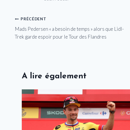
Navigation
PRÉCÉDENT
Mads Pedersen « a besoin de temps » alors que Lidl-
de
Trek garde espoir pour le Tour des Flandres
l’article
A lire également