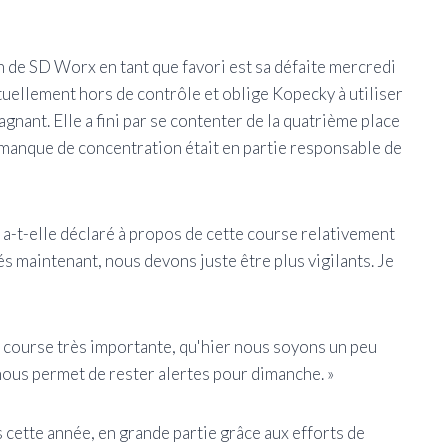
n de SD Worx en tant que favori est sa défaite mercredi
uellement hors de contrôle et oblige Kopecky à utiliser
gnant. Elle a fini par se contenter de la quatrième place
e manque de concentration était en partie responsable de
, a-t-elle déclaré à propos de cette course relativement
s maintenant, nous devons juste être plus vigilants. Je
ne course très importante, qu'hier nous soyons un peu
ous permet de rester alertes pour dimanche. »
 cette année, en grande partie grâce aux efforts de