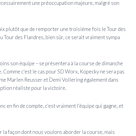
s nécessairement une préoccupation majeure, malgré son
ix plutôt que de remporter une troisième fois le Tour des
au Tour des Flandres, bien sûr, ce serait vraiment sympa
moins son équipe – se présentera à la course de dimanche
re. Comme c'est le cas pour SD Worx, Kopecky ne sera pas
omme Marlen Reusser et Demi Vollering également dans
ion réaliste pour la victoire.
nc en fin de compte, c'est vraiment l'équipe qui gagne, et
r la façon dont nous voulons aborder la course, mais