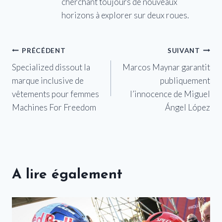
cherchant toujours de nouveaux
horizons à explorer sur deux roues.
Navigation
PRÉCÉDENT
SUIVANT
Specialized dissout la
Marcos Maynar garantit
de
marque inclusive de
publiquement
l’article
vêtements pour femmes
l’innocence de Miguel
Machines For Freedom
Ángel López
A lire également