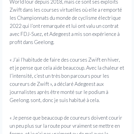
WorldTour depuis 2018, mais ce sont ses exploits
Zwift dans les courses virtuelles où elle a remporté
les Championnats du monde de cyclisme électrique
2022 qui l’ont remarquée et lui ont valu un contrat
avec FDJ-Suez, et Adegeest a mis son expérience à
profit dans Geelong.
« J’ai l’habitude de faire des courses Zwift en hiver,
et je pense que cela aide beaucoup. Avec la chaleur et
l’intensité, c’est un très bon parcours pour les
coureurs de Zwift », a déclaré Adegeest aux
journalistes après être monté sur le podium à
Geelong. sont, donc je suis habitué à cela.
« Je pense que beaucoup de coureurs doivent courir
un peu plus sur la route pour vraiment se mettre en
forme, et je n’ai pas vraiment eu de mal avec la