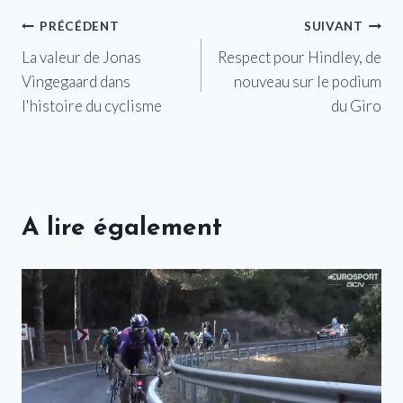
Navigation
PRÉCÉDENT
SUIVANT
La valeur de Jonas
Respect pour Hindley, de
de
Vingegaard dans
nouveau sur le podium
l’article
l'histoire du cyclisme
du Giro
A lire également