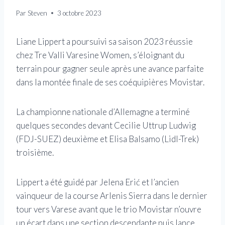
Par
Steven
3 octobre 2023
Liane Lippert a poursuivi sa saison 2023 réussie
chez Tre Valli Varesine Women, s’éloignant du
terrain pour gagner seule après une avance parfaite
dans la montée finale de ses coéquipières Movistar.
La championne nationale d’Allemagne a terminé
quelques secondes devant Cecilie Uttrup Ludwig
(FDJ-SUEZ) deuxième et Elisa Balsamo (Lidl-Trek)
troisième.
Lippert a été guidé par Jelena Erić et l’ancien
vainqueur de la course Arlenis Sierra dans le dernier
tour vers Varese avant que le trio Movistar n’ouvre
un écart dans une section descendante puis lance