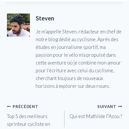
Steven
Je m'appelle Steven, rédacteur en chef de
notre blog dédié au cyclisme. Après des
études en journalisme sportif, ma
passion pour le vélo m'a propulsé dans
cette aventure où je combine mon amour
pour l'écriture avec celui du cyclisme,
cherchant toujours de nouveaux
horizons à explorer sur deux roues.
Navigation
PRÉCÉDENT
SUIVANT
Top 5 des meilleurs
Qui est Mathilde lʼAzou ?
de
sprinteur cycliste en