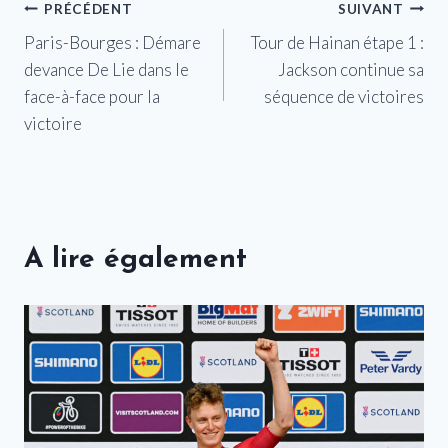
Navigation
PRÉCÉDENT
SUIVANT
Paris-Bourges : Démare
Tour de Hainan étape 1 :
de
devance De Lie dans le
Jackson continue sa
l’article
face-à-face pour la
séquence de victoires
victoire
A lire également