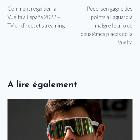
Comment regarder la
Pedersen gagne des
de
Vuelta a España 2022 –
points à Laguardia
l’article
TV en direct et streaming
malgré le trio de
deuxièmes places de la
Vuelta
A lire également