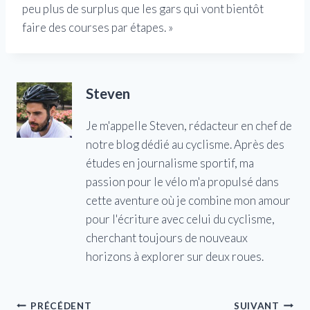
peu plus de surplus que les gars qui vont bientôt
faire des courses par étapes. »
Steven
Je m'appelle Steven, rédacteur en chef de
notre blog dédié au cyclisme. Après des
études en journalisme sportif, ma
passion pour le vélo m'a propulsé dans
cette aventure où je combine mon amour
pour l'écriture avec celui du cyclisme,
cherchant toujours de nouveaux
horizons à explorer sur deux roues.
Navigation
PRÉCÉDENT
SUIVANT