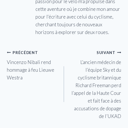
passion pour le vélo m'a propulsé dans
cette aventure où je combine mon amour
pour l'écriture avec celui du cyclisme,
cherchant toujours de nouveaux
horizons à explorer sur deux roues.
Navigation
PRÉCÉDENT
SUIVANT
Vincenzo Nibali rend
L’ancien médecin de
de
hommage à feu Lieuwe
l’équipe Sky et du
l’article
Westra
cyclisme britannique
Richard Freeman perd
l’appel de la Haute Cour
et fait face à des
accusations de dopage
de l’UKAD