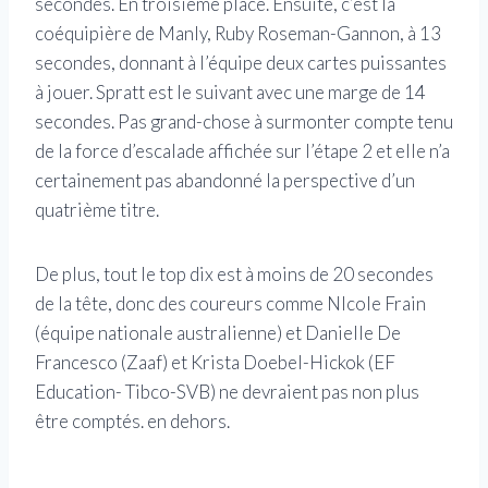
secondes. En troisième place. Ensuite, c’est la
coéquipière de Manly, Ruby Roseman-Gannon, à 13
secondes, donnant à l’équipe deux cartes puissantes
à jouer. Spratt est le suivant avec une marge de 14
secondes. Pas grand-chose à surmonter compte tenu
de la force d’escalade affichée sur l’étape 2 et elle n’a
certainement pas abandonné la perspective d’un
quatrième titre.
De plus, tout le top dix est à moins de 20 secondes
de la tête, donc des coureurs comme NIcole Frain
(équipe nationale australienne) et Danielle De
Francesco (Zaaf) et Krista Doebel-Hickok (EF
Education- Tibco-SVB) ne devraient pas non plus
être comptés. en dehors.