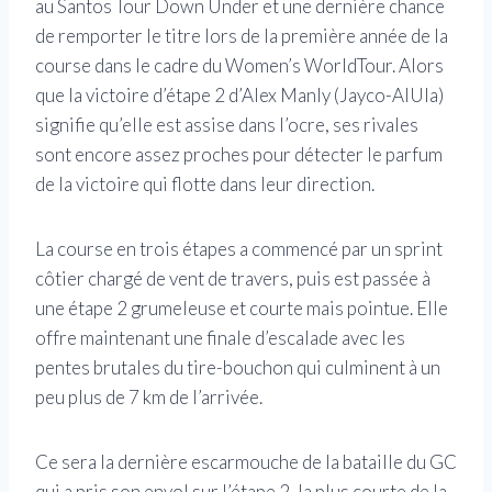
au Santos Tour Down Under et une dernière chance
de remporter le titre lors de la première année de la
course dans le cadre du Women’s WorldTour. Alors
que la victoire d’étape 2 d’Alex Manly (Jayco-AlUla)
signifie qu’elle est assise dans l’ocre, ses rivales
sont encore assez proches pour détecter le parfum
de la victoire qui flotte dans leur direction.
La course en trois étapes a commencé par un sprint
côtier chargé de vent de travers, puis est passée à
une étape 2 grumeleuse et courte mais pointue. Elle
offre maintenant une finale d’escalade avec les
pentes brutales du tire-bouchon qui culminent à un
peu plus de 7 km de l’arrivée.
Ce sera la dernière escarmouche de la bataille du GC
qui a pris son envol sur l’étape 2, la plus courte de la