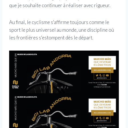
que je souhaite continuer à réaliser avec rigueur.
Au final, le cyclisme s'affirme toujours comme le
sport le plus universel au monde, une discipline où
les frontières s'estompent dès le départ.