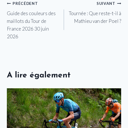
Navigation
PRÉCÉDENT
SUIVANT
Guide des couleurs des
Tournée : Que reste-t-il à
de
maillots du Tour de
Mathieu van der Poel ?
l’article
France 2026 30 juin
2026
A lire également