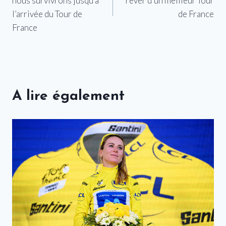
nous survivrons jusqu’à
rêver d’un meilleur Tour
l’article
l’arrivée du Tour de
de France
France
A lire également