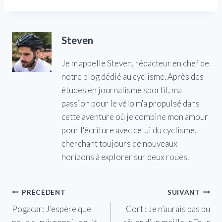
Steven
Je m'appelle Steven, rédacteur en chef de
notre blog dédié au cyclisme. Après des
études en journalisme sportif, ma
passion pour le vélo m'a propulsé dans
cette aventure où je combine mon amour
pour l'écriture avec celui du cyclisme,
cherchant toujours de nouveaux
horizons à explorer sur deux roues.
Navigation
PRÉCÉDENT
SUIVANT
Pogacar: J’espère que
Cort : Je n’aurais pas pu
de