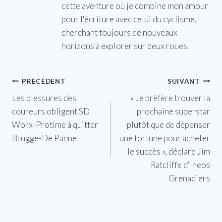
cette aventure où je combine mon amour
pour l'écriture avec celui du cyclisme,
cherchant toujours de nouveaux
horizons à explorer sur deux roues.
Navigation
PRÉCÉDENT
SUIVANT
Les blessures des
« Je préfère trouver la
de
coureurs obligent SD
prochaine superstar
l’article
Worx-Protime à quitter
plutôt que de dépenser
Brugge-De Panne
une fortune pour acheter
le succès », déclare Jim
Ratcliffe d'Ineos
Grenadiers