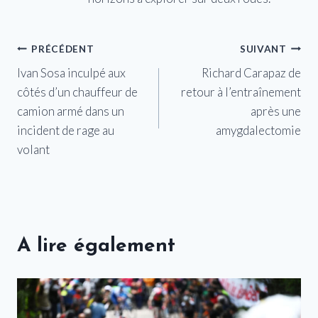
Navigation
PRÉCÉDENT
SUIVANT
Ivan Sosa inculpé aux
Richard Carapaz de
de
côtés d’un chauffeur de
retour à l’entraînement
l’article
camion armé dans un
après une
incident de rage au
amygdalectomie
volant
A lire également