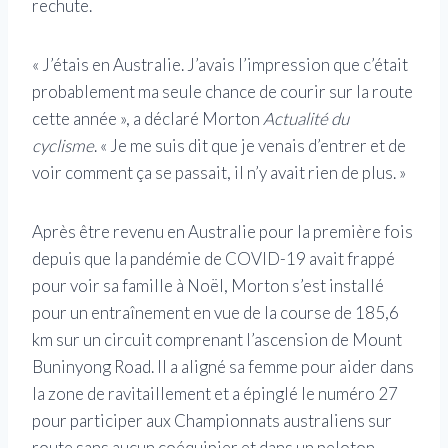
rechute.
« J’étais en Australie. J’avais l’impression que c’était
probablement ma seule chance de courir sur la route
cette année », a déclaré Morton
Actualité du
cyclisme
. « Je me suis dit que je venais d’entrer et de
voir comment ça se passait, il n’y avait rien de plus. »
Après être revenu en Australie pour la première fois
depuis que la pandémie de COVID-19 avait frappé
pour voir sa famille à Noël, Morton s’est installé
pour un entraînement en vue de la course de 185,6
km sur un circuit comprenant l’ascension de Mount
Buninyong Road. Il a aligné sa femme pour aider dans
la zone de ravitaillement et a épinglé le numéro 27
pour participer aux Championnats australiens sur
route sans aucun coéquipier et dans un peloton