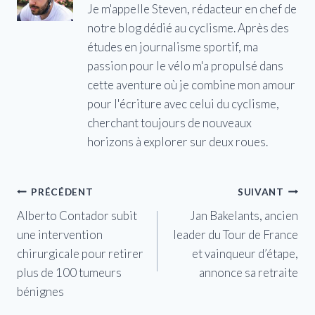
Je m'appelle Steven, rédacteur en chef de
notre blog dédié au cyclisme. Après des
études en journalisme sportif, ma
passion pour le vélo m'a propulsé dans
cette aventure où je combine mon amour
pour l'écriture avec celui du cyclisme,
cherchant toujours de nouveaux
horizons à explorer sur deux roues.
Navigation
PRÉCÉDENT
SUIVANT
Alberto Contador subit
Jan Bakelants, ancien
de
une intervention
leader du Tour de France
l’article
chirurgicale pour retirer
et vainqueur d’étape,
plus de 100 tumeurs
annonce sa retraite
bénignes