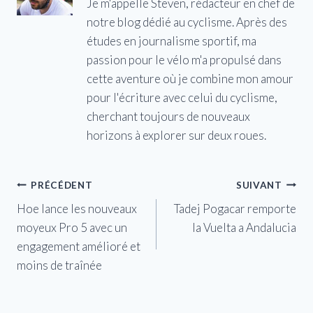
Je m'appelle Steven, rédacteur en chef de
notre blog dédié au cyclisme. Après des
études en journalisme sportif, ma
passion pour le vélo m'a propulsé dans
cette aventure où je combine mon amour
pour l'écriture avec celui du cyclisme,
cherchant toujours de nouveaux
horizons à explorer sur deux roues.
Navigation
PRÉCÉDENT
SUIVANT
Hoe lance les nouveaux
Tadej Pogacar remporte
de
moyeux Pro 5 avec un
la Vuelta a Andalucia
l’article
engagement amélioré et
moins de traînée