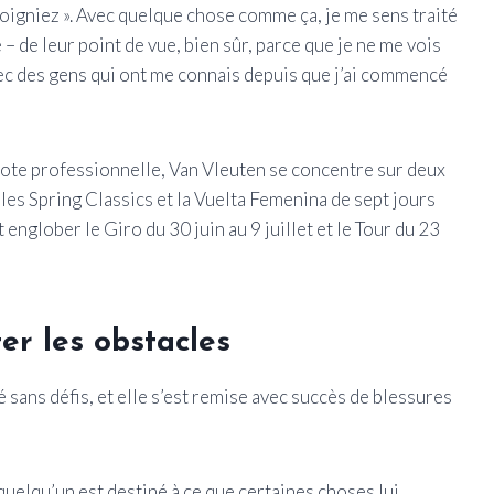
igniez ». Avec quelque chose comme ça, je me sens traité
– de leur point de vue, bien sûr, parce que je ne me vois
vec des gens qui ont me connais depuis que j’ai commencé
ilote professionnelle, Van Vleuten se concentre sur deux
les Spring Classics et la Vuelta Femenina de sept jours
englober le Giro du 30 juin au 9 juillet et le Tour du 23
er les obstacles
é sans défis, et elle s’est remise avec succès de blessures
quelqu’un est destiné à ce que certaines choses lui