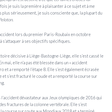
fois je suis la première à plaisanter à ce sujet et à me
s plus sérieusement, je suis consciente que, la plupart du
Peloton
.
 accident lors du premier Paris-Roubaix en octobre
à s’attaquer à ses objectifs spécifiques.
oire décisive à Liège-Bastogne-Liège, elle s’est cassé le
En mai, elle n’a pas été blessée dans un « accident
ro et a remporté l’étape 8. Elle s’est également écrasée
 et s’est fracturé le coude et a remporté la course sur
ng.
 l’accident dévastateur aux Jeux olympiques de 2016 qui
es fractures de la colonne vertébrale. Elle s’est
 la course sur route aux Mondiaux 2018 et a terminé