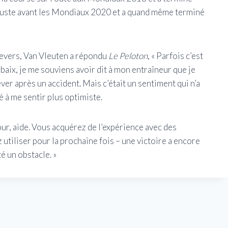
ro juste avant les Mondiaux 2020 et a quand même terminé
revers, Van Vleuten a répondu
Le Peloton
, « Parfois c’est
ubaix, je me souviens avoir dit à mon entraîneur que je
er après un accident. Mais c’était un sentiment qui n’a
 à me sentir plus optimiste.
 jour, aide. Vous acquérez de l’expérience avec des
utiliser pour la prochaine fois – une victoire a encore
é un obstacle. »