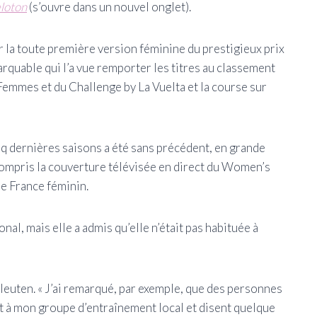
loton
(s’ouvre dans un nouvel onglet)
.
r la toute première version féminine du prestigieux prix
rquable qui l’a vue remporter les titres au classement
Femmes et du Challenge by La Vuelta et la course sur
nq dernières saisons a été sans précédent, en grande
 compris la couverture télévisée en direct du Women’s
de France féminin.
al, mais elle a admis qu’elle n’était pas habituée à
 Vleuten. « J’ai remarqué, par exemple, que des personnes
t à mon groupe d’entraînement local et disent quelque