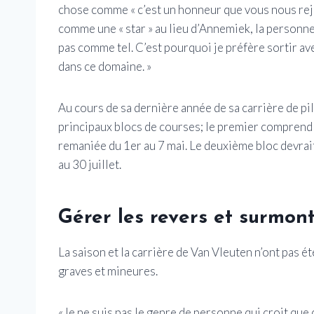
chose comme « c’est un honneur que vous nous rejo
comme une « star » au lieu d’Annemiek, la personne 
pas comme tel. C’est pourquoi je préfère sortir a
dans ce domaine. »
Au cours de sa dernière année de sa carrière de p
principaux blocs de courses; le premier comprend 
remaniée du 1er au 7 mai. Le deuxième bloc devrait 
au 30 juillet.
Gérer les revers et surmont
La saison et la carrière de Van Vleuten n’ont pas ét
graves et mineures.
«Je ne suis pas le genre de personne qui croit que 