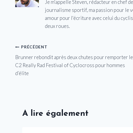
Je m'appelle Steven, rédacteur en chef d
journalisme sportif, ma passion pour le 
amour pour l'écriture avec celui du cycl
deux roues.
Navigation
PRÉCÉDENT
Brunner rebondit après deux chutes pour remporter le
de
C2 Really Rad Festival of Cyclocross pour hommes
l’article
d’élite
A lire également