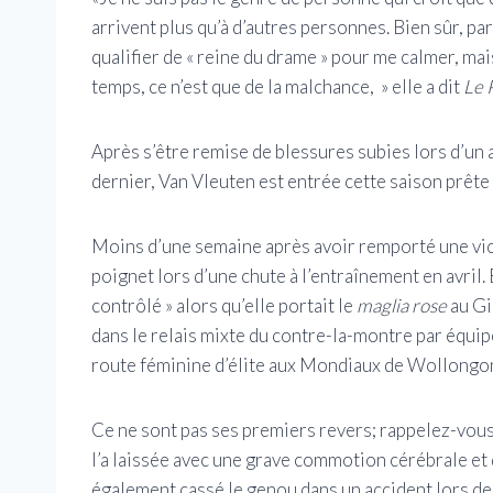
arrivent plus qu’à d’autres personnes. Bien sûr, par
qualifier de « reine du drame » pour me calmer, mai
temps, ce n’est que de la malchance, » elle a dit
Le 
Après s’être remise de blessures subies lors d’un
dernier, Van Vleuten est entrée cette saison prête 
Moins d’une semaine après avoir remporté une vict
poignet lors d’une chute à l’entraînement en avril. 
contrôlé » alors qu’elle portait le
maglia rose
au Gi
dans le relais mixte du contre-la-montre par équipe
route féminine d’élite aux Mondiaux de Wollongo
Ce ne sont pas ses premiers revers; rappelez-vous
l’a laissée avec une grave commotion cérébrale et d
également cassé le genou dans un accident lors de