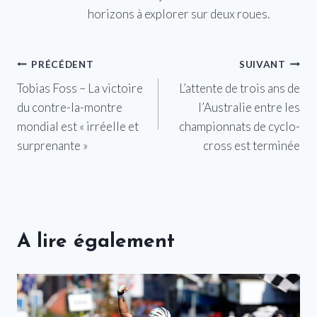
horizons à explorer sur deux roues.
Navigation
PRÉCÉDENT
SUIVANT
Tobias Foss – La victoire
L’attente de trois ans de
de
du contre-la-montre
l’Australie entre les
l’article
mondial est « irréelle et
championnats de cyclo-
surprenante »
cross est terminée
A lire également