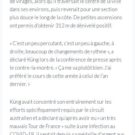
de virages, alors qu’il traversait le centre de la ville
dans ses environs, puis revenait pour une section
plus douce le long de la côte. De petites ascensions
ont permis d’obtenir 312 m de dénivelé positif.
« C’est un peu percutant, c’est un peu à gauche, à
droite, beaucoup de changements de rythme », a
déclaré Küng lors de la conférence de presse après
le contre-la-montre. « Ça me va plutôt bien. J’ai
préféré le cours de cette année à celui de l’an
dernier. »
Küng avait concentré son entraînement sur les
efforts spécifiquement requis par le circuit
australien et a déclaré qu’après avoir eu « un très
mauvais Tour de France » suite à une infection au
COVID-19, il sentait depuis sa médaille d’argent aux