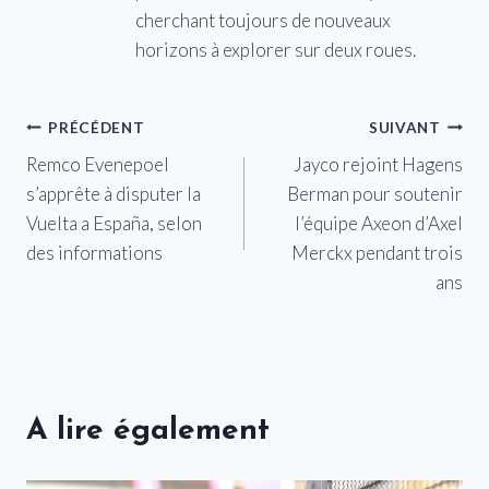
cherchant toujours de nouveaux
horizons à explorer sur deux roues.
Navigation
PRÉCÉDENT
SUIVANT
Remco Evenepoel
Jayco rejoint Hagens
de
s’apprête à disputer la
Berman pour soutenir
l’article
Vuelta a España, selon
l’équipe Axeon d’Axel
des informations
Merckx pendant trois
ans
A lire également