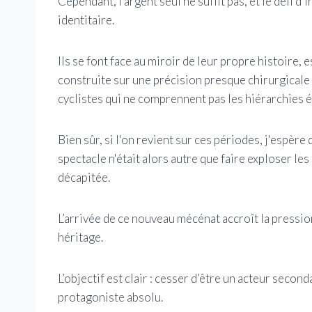
Cependant, l’argent seul ne suffit pas, et le défi d
identitaire.
Ils se font face au miroir de leur propre histoire,
construite sur une précision presque chirurgicale
cyclistes qui ne comprennent pas les hiérarchies ét
Bien sûr, si l'on revient sur ces périodes, j'espère
spectacle n'était alors autre que faire exploser les
décapitée.
L’arrivée de ce nouveau mécénat accroît la pressio
héritage.
L’objectif est clair : cesser d’être un acteur seco
protagoniste absolu.