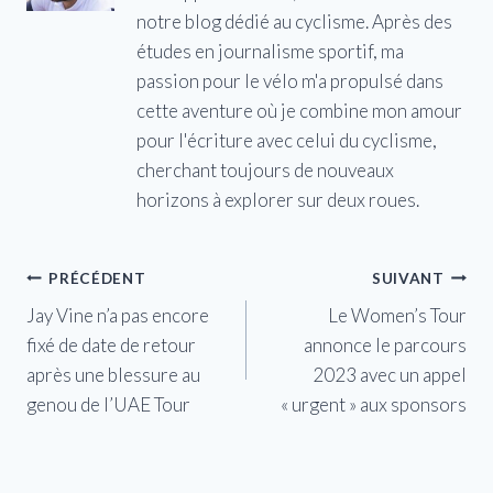
notre blog dédié au cyclisme. Après des
études en journalisme sportif, ma
passion pour le vélo m'a propulsé dans
cette aventure où je combine mon amour
pour l'écriture avec celui du cyclisme,
cherchant toujours de nouveaux
horizons à explorer sur deux roues.
Navigation
PRÉCÉDENT
SUIVANT
Jay Vine n’a pas encore
Le Women’s Tour
de
fixé de date de retour
annonce le parcours
l’article
après une blessure au
2023 avec un appel
genou de l’UAE Tour
« urgent » aux sponsors