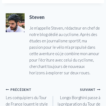
Steven
Je m'appelle Steven, rédacteur en chef de
notre blog dédié au cyclisme. Après des
études en journalisme sportif, ma
passion pour le vélo m'a propulsé dans
cette aventure où je combine mon amour
pour l'écriture avec celui du cyclisme,
cherchant toujours de nouveaux
horizons à explorer sur deux roues.
Navigation
PRÉCÉDENT
SUIVANT
Les coéquipiers du Tour
Longo Borghini passe à
de
de France louent le style
la préparation du Tour de