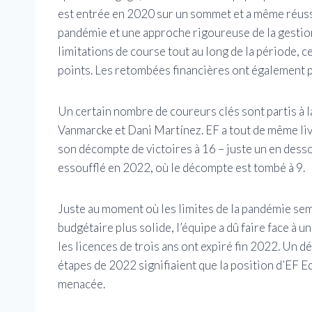
est entrée en 2020 sur un sommet et a même réussi 
pandémie et une approche rigoureuse de la gestion 
limitations de course tout au long de la période, c
points. Les retombées financières ont également pe
Un certain nombre de coureurs clés sont partis à 
Vanmarcke et Dani Martínez. EF a tout de même li
son décompte de victoires à 16 – juste un en dess
essoufflé en 2022, où le décompte est tombé à 9.
Juste au moment où les limites de la pandémie semb
budgétaire plus solide, l’équipe a dû faire face à u
les licences de trois ans ont expiré fin 2022. Un 
étapes de 2022 signifiaient que la position d’EF 
menacée.