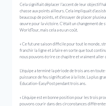
Cela signifiait déplacer l’accent de leur objectif h
chasse aux points ailleurs. Cela impliquait d’assis
beaucoup de points, et d’essayer de placer plusieu
œuvre pour la victoire. C’était un changement de st
WorldTour, mais cela a eu un coût.
« Ce fut une saison difficile pour tout le monde, s
franchir la ligne et à faire en sorte que tout conti
nous pouvons écrire ce chapitre et vraiment aller de
L’équipe a terminé la période de trois ans en toute 
puissance de feu significative à la liste. La plus g
Education-EasyPost pendant trois ans.
« L’équipe est en bonne position pour les trois pro
pouvons courir dans des circonstances différentes