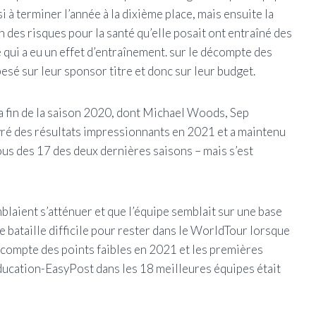
à terminer l’année à la dixième place, mais ensuite la
des risques pour la santé qu’elle posait ont entraîné des
e qui a eu un effet d’entraînement. sur le décompte des
sé sur leur sponsor titre et donc sur leur budget.
la fin de la saison 2020, dont Michael Woods, Sep
vré des résultats impressionnants en 2021 et a maintenu
ous des 17 des deux dernières saisons – mais s’est
laient s’atténuer et que l’équipe semblait sur une base
ne bataille difficile pour rester dans le WorldTour lorsque
décompte des points faibles en 2021 et les premières
Education-EasyPost dans les 18 meilleures équipes était