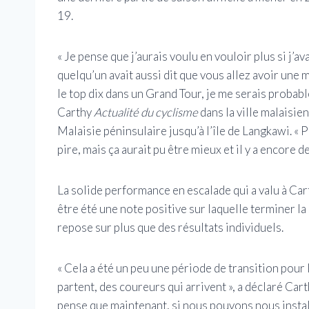
19.
« Je pense que j’aurais voulu en vouloir plus si j’ava
quelqu’un avait aussi dit que vous allez avoir une
le top dix dans un Grand Tour, je me serais probabl
Carthy
Actualité du cyclisme
dans la ville malaisie
Malaisie péninsulaire jusqu’à l’île de Langkawi. « P
pire, mais ça aurait pu être mieux et il y a encore de
La solide performance en escalade qui a valu à Car
être été une note positive sur laquelle terminer l
repose sur plus que des résultats individuels.
« Cela a été un peu une période de transition pour
partent, des coureurs qui arrivent », a déclaré Car
pense que maintenant, si nous pouvons nous insta