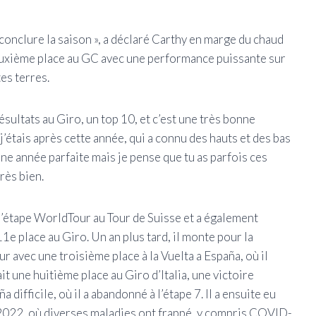
 conclure la saison », a déclaré Carthy en marge du chaud
euxième place au GC avec une performance puissante sur
es terres.
résultats au Giro, un top 10, et c’est une très bonne
j’étais après cette année, qui a connu des hauts et des bas
é une année parfaite mais je pense que tu as parfois ces
rès bien.
d’étape WorldTour au Tour de Suisse et a également
e place au Giro. Un an plus tard, il monte pour la
r avec une troisième place à la Vuelta a España, où il
t une huitième place au Giro d’Italia, une victoire
 difficile, où il a abandonné à l’étape 7. Il a ensuite eu
n 2022, où diverses maladies ont frappé, y compris COVID-