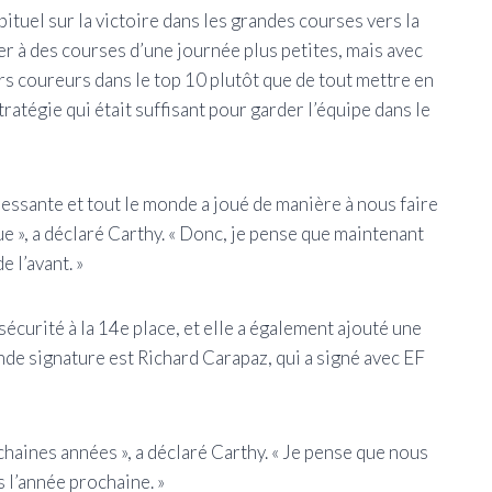
abituel sur la victoire dans les grandes courses vers la
ter à des courses d’une journée plus petites, mais avec
rs coureurs dans le top 10 plutôt que de tout mettre en
ratégie qui était suffisant pour garder l’équipe dans le
tressante et tout le monde a joué de manière à nous faire
nue », a déclaré Carthy. « Donc, je pense que maintenant
 l’avant. »
sécurité à la 14e place, et elle a également ajouté une
rande signature est Richard Carapaz, qui a signé avec EF
chaines années », a déclaré Carthy. « Je pense que nous
 l’année prochaine. »