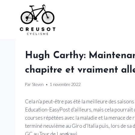
Skip
to
content
Hugh Carthy: Maintenant
chapitre et vraiment all
Par
Steven
1 novembre 2022
Cela n’a peut-être pas été la meilleure des saiso
Education-EasyPost d’ailleurs, mais cela pourrait 
courses répétées avec la maladie et la menace de r
terminé neuvième au Giro d’Italia puis, lors de sa 
GC au Tour de Langkawi.