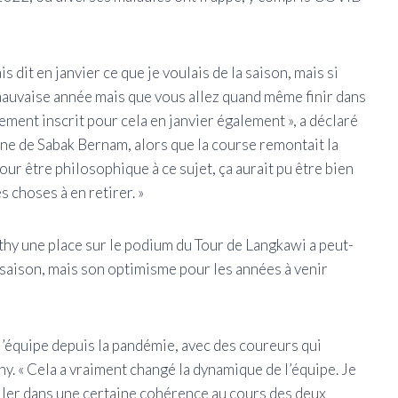
is dit en janvier ce que je voulais de la saison, mais si
 mauvaise année mais que vous allez quand même finir dans
ement inscrit pour cela en janvier également », a déclaré
nne de Sabak Bernam, alors que la course remontait la
our être philosophique à ce sujet, ça aurait pu être bien
s choses à en retirer. »
thy une place sur le podium du Tour de Langkawi a peut-
a saison, mais son optimisme pour les années à venir
 l’équipe depuis la pandémie, avec des coureurs qui
thy. « Cela a vraiment changé la dynamique de l’équipe. Je
ller dans une certaine cohérence au cours des deux