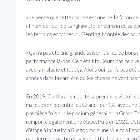
« Je pense que cette course est une belle façon de
et humide Tour de Langkawi, le lendemain de sa d
les terrains escarpés du Genting. Montée des haut
« Ça n’a pas été une grande saison. J’ai eu de bons 
performance là-bas. Ce n’était toujours pas ce que 
avec la maladie et tout ça. Alors oui, ça n’a pas ét
années dans ta carrière où les choses ne vont pas t
En 2019, Carthy a remporté sa première victoire 
marqué son potentiel du Grand Tour GC avec une 11
première fois sur le podium général d’un Grand Tou
remporte également une étape. Puis en 2021, c’étai
d’étape à la Vuelta a Burgos mais une Vuelta a España
une dernière partie de saison difficile à mener e