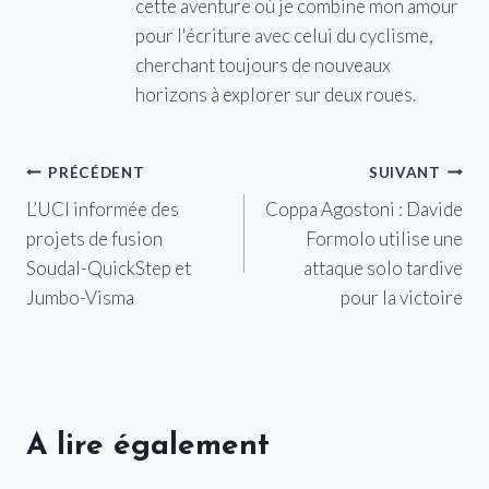
cette aventure où je combine mon amour
pour l'écriture avec celui du cyclisme,
cherchant toujours de nouveaux
horizons à explorer sur deux roues.
Navigation
PRÉCÉDENT
SUIVANT
L’UCI informée des
Coppa Agostoni : Davide
de
projets de fusion
Formolo utilise une
l’article
Soudal-QuickStep et
attaque solo tardive
Jumbo-Visma
pour la victoire
A lire également