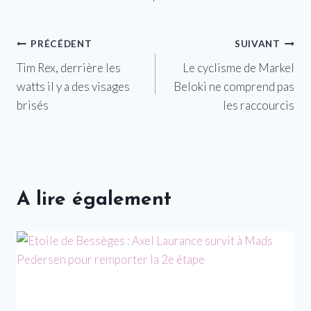
Navigation
PRÉCÉDENT
SUIVANT
Tim Rex, derrière les
Le cyclisme de Markel
de
watts il y a des visages
Beloki ne comprend pas
l’article
brisés
les raccourcis
A lire également