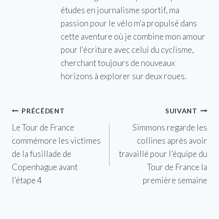
études en journalisme sportif, ma
passion pour le vélo m'a propulsé dans
cette aventure où je combine mon amour
pour l'écriture avec celui du cyclisme,
cherchant toujours de nouveaux
horizons à explorer sur deux roues.
Navigation
PRÉCÉDENT
SUIVANT
Le Tour de France
Simmons regarde les
de
commémore les victimes
collines après avoir
l’article
de la fusillade de
travaillé pour l’équipe du
Copenhague avant
Tour de France la
l’étape 4
première semaine