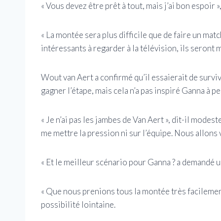
« Vous devez être prêt à tout, mais j’ai bon espoir 
« La montée sera plus difficile que de faire un matc
intéressants à regarder à la télévision, ils seront 
Wout van Aert a confirmé qu’il essaierait de survi
gagner l’étape, mais cela n’a pas inspiré Ganna à p
« Je n’ai pas les jambes de Van Aert », dit-il modest
me mettre la pression ni sur l’équipe. Nous allons v
« Et le meilleur scénario pour Ganna ? a demandé u
« Que nous prenions tous la montée très facilement
possibilité lointaine.