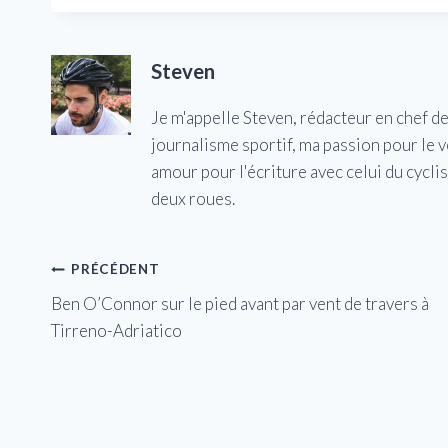
Steven
Je m'appelle Steven, rédacteur en chef d
journalisme sportif, ma passion pour le 
amour pour l'écriture avec celui du cycl
deux roues.
Navigation
PRÉCÉDENT
Ben O’Connor sur le pied avant par vent de travers à
de
Tirreno-Adriatico
l’article