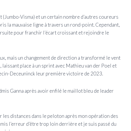
rt (Jumbo-Visma) et un certain nombre d’autres coureurs
ris la mauvaise ligne à travers un rond-point. Cependant,
rsuite pour franchir l’écart croissant et rejoindre le
vaux, mais un changement de direction a transformé le vent
, laissant place à un sprint avec Mathieu van der Poel et
pecin-Deceuninck leur première victoire de 2023.
 admis Ganna après avoir enfilé le maillot bleu de leader
ler les distances dans le peloton après mon opération des
mis l’erreur d’être trop loin derrière et je suis passé du