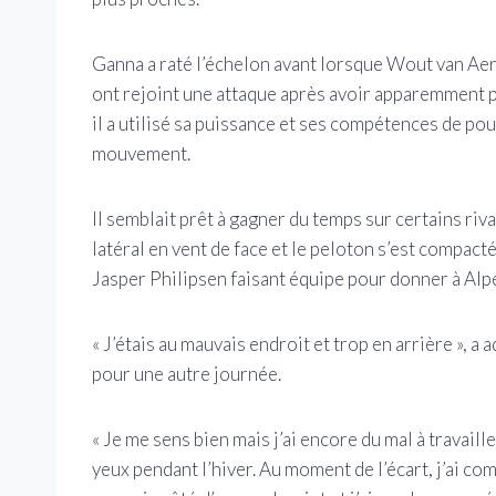
Ganna a raté l’échelon avant lorsque Wout van Ae
ont rejoint une attaque après avoir apparemment p
il a utilisé sa puissance et ses compétences de pou
mouvement.
Il semblait prêt à gagner du temps sur certains ri
latéral en vent de face et le peloton s’est compacté
Jasper Philipsen faisant équipe pour donner à Al
« J’étais au mauvais endroit et trop en arrière », a
pour une autre journée.
« Je me sens bien mais j’ai encore du mal à travail
yeux pendant l’hiver. Au moment de l’écart, j’ai com