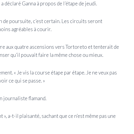
», a déclaré Ganna à propos de l’étape de jeudi.
h de poursuite, c’est certain. Les circuits seront
moins agréables à courir.
vre aux quatre ascensions vers Tortoreto et tenterait de
enser qu’il pouvait faire la même chose ou mieux.
ement. « Je vis la course étape par étape. Je ne veux pas
oir ce qui se passe. »
n journaliste flamand.
 », a-t-il plaisanté, sachant que ce n’est même pas une