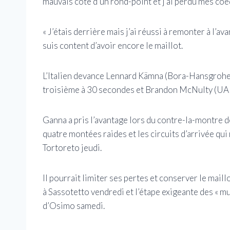
mauvais côté d’un rond-point et j’ai perdu mes coé
« J’étais derrière mais j’ai réussi à remonter à l’av
suis content d’avoir encore le maillot.
L’Italien devance Lennard Kämna (Bora-Hansgrohe
troisième à 30 secondes et Brandon McNulty (UAE
Ganna a pris l’avantage lors du contre-la-montre de
quatre montées raides et les circuits d’arrivée qui
Tortoreto jeudi.
Il pourrait limiter ses pertes et conserver le mail
à Sassotetto vendredi et l’étape exigeante des « m
d’Osimo samedi.