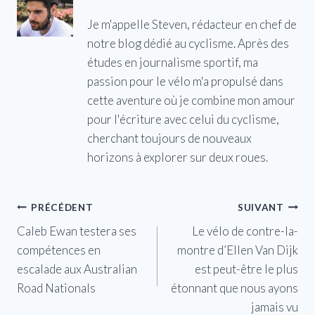
Je m'appelle Steven, rédacteur en chef de
notre blog dédié au cyclisme. Après des
études en journalisme sportif, ma
passion pour le vélo m'a propulsé dans
cette aventure où je combine mon amour
pour l'écriture avec celui du cyclisme,
cherchant toujours de nouveaux
horizons à explorer sur deux roues.
Navigation
PRÉCÉDENT
SUIVANT
Caleb Ewan testera ses
Le vélo de contre-la-
de
compétences en
montre d’Ellen Van Dijk
l’article
escalade aux Australian
est peut-être le plus
Road Nationals
étonnant que nous ayons
jamais vu