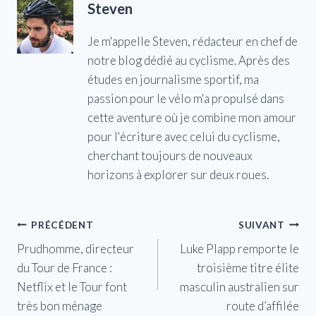
Steven
Je m'appelle Steven, rédacteur en chef de
notre blog dédié au cyclisme. Après des
études en journalisme sportif, ma
passion pour le vélo m'a propulsé dans
cette aventure où je combine mon amour
pour l'écriture avec celui du cyclisme,
cherchant toujours de nouveaux
horizons à explorer sur deux roues.
Navigation
PRÉCÉDENT
SUIVANT
Prudhomme, directeur
Luke Plapp remporte le
de
du Tour de France :
troisième titre élite
l’article
Netflix et le Tour font
masculin australien sur
très bon ménage
route d’affilée