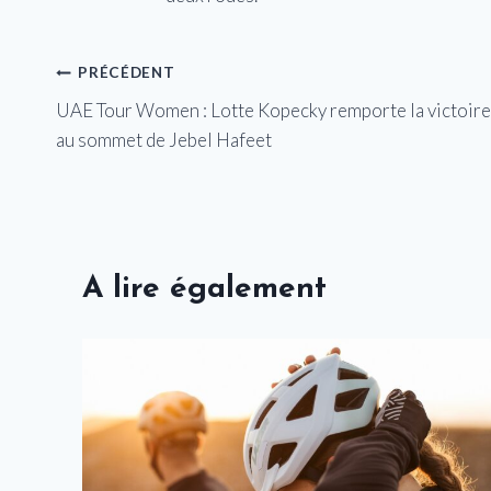
Navigation
PRÉCÉDENT
UAE Tour Women : Lotte Kopecky remporte la victoire
de
au sommet de Jebel Hafeet
l’article
A lire également