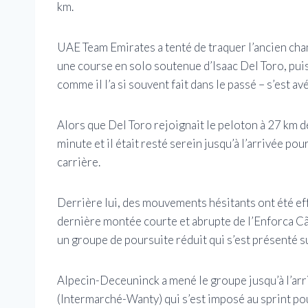
km.
UAE Team Emirates a tenté de traquer l’ancien ch
une course en solo soutenue d’Isaac Del Toro, pui
comme il l’a si souvent fait dans le passé – s’est av
Alors que Del Toro rejoignait le peloton à 27 km d
minute et il était resté serein jusqu’à l’arrivée po
carrière.
Derrière lui, des mouvements hésitants ont été eff
dernière montée courte et abrupte de l’Enforca Cães
un groupe de poursuite réduit qui s’est présenté su
Alpecin-Deceuninck a mené le groupe jusqu’à l’arriv
(Intermarché-Wanty) qui s’est imposé au sprint pour