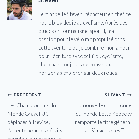
Je m'appelle Steven, rédacteur en chef de
notre blog dédié au cyclisme. Après des
études en journalisme sportif, ma
passion pour le vélo m'a propulsé dans
cette aventure où je combine mon amour
pour l'écriture avec celui du cyclisme,
cherchant toujours de nouveaux
horizons à explorer sur deux roues.
Navigation
PRÉCÉDENT
SUIVANT
Les Championnats du
La nouvelle championne
de
Monde Gravel UCI
du monde Lotte Kopecky
l’article
déplacés à Trévise,
remporte le titre général
l’attente pour les détails
au Simac Ladies Tour
complets du parcours se