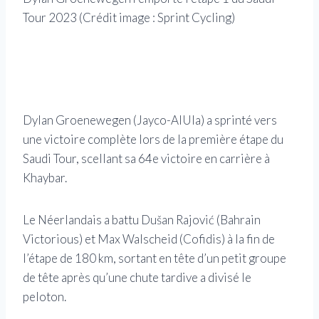
Tour 2023
(Crédit image : Sprint Cycling)
Le s
Dylan Groenewegen (Jayco-AlUla) a sprinté vers
une victoire complète lors de la première étape du
Saudi Tour, scellant sa 64e victoire en carrière à
Khaybar.
Le Néerlandais a battu Dušan Rajović (Bahrain
Victorious) et Max Walscheid (Cofidis) à la fin de
l’étape de 180 km, sortant en tête d’un petit groupe
de tête après qu’une chute tardive a divisé le
peloton.