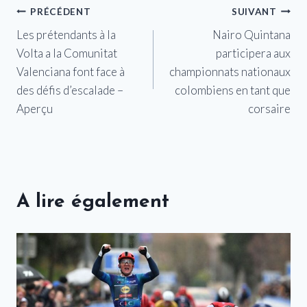
Navigation
PRÉCÉDENT
SUIVANT
Les prétendants à la
Nairo Quintana
de
Volta a la Comunitat
participera aux
l’article
Valenciana font face à
championnats nationaux
des défis d’escalade –
colombiens en tant que
Aperçu
corsaire
A lire également