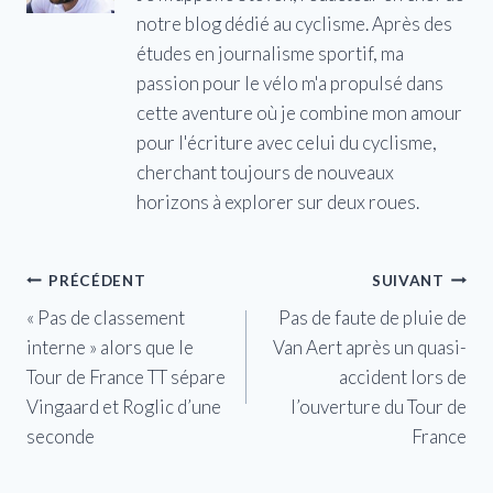
notre blog dédié au cyclisme. Après des
études en journalisme sportif, ma
passion pour le vélo m'a propulsé dans
cette aventure où je combine mon amour
pour l'écriture avec celui du cyclisme,
cherchant toujours de nouveaux
horizons à explorer sur deux roues.
Navigation
PRÉCÉDENT
SUIVANT
« Pas de classement
Pas de faute de pluie de
de
interne » alors que le
Van Aert après un quasi-
l’article
Tour de France TT sépare
accident lors de
Vingaard et Roglic d’une
l’ouverture du Tour de
seconde
France