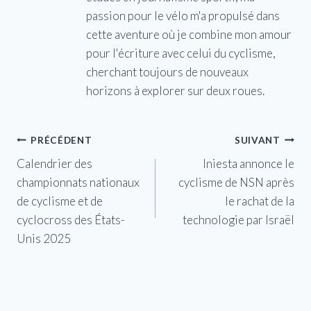
passion pour le vélo m'a propulsé dans
cette aventure où je combine mon amour
pour l'écriture avec celui du cyclisme,
cherchant toujours de nouveaux
horizons à explorer sur deux roues.
Navigation
PRÉCÉDENT
SUIVANT
Calendrier des
Iniesta annonce le
de
championnats nationaux
cyclisme de NSN après
l’article
de cyclisme et de
le rachat de la
cyclocross des États-
technologie par Israël
Unis 2025